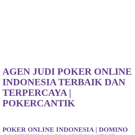
AGEN JUDI POKER ONLINE
INDONESIA TERBAIK DAN
TERPERCAYA |
POKERCANTIK
POKER ONLINE INDONESIA | DOMINO