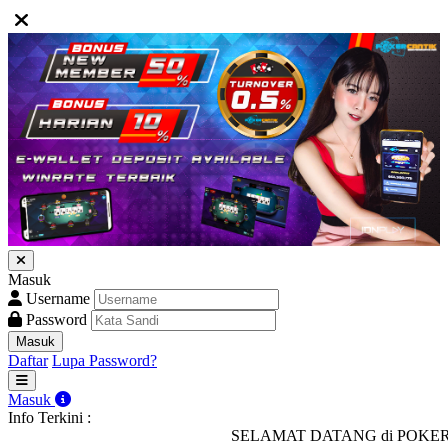
Masuk
Username
Password
Masuk
Daftar
Lupa Password?
Masuk
Info Terkini :
SELAMAT DATANG di POKERCA