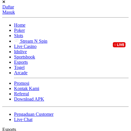
Daftar
Masuk
Home
Poker
Slots
Stream N Spin
Live Casino
Idnlive
Sportsbook
Esports
Togel
Arcade
Promosi
Kontak Kami
Referral
Download APK
Pengaduan Customer
Live Chat
Esports