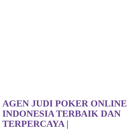
AGEN JUDI POKER ONLINE
INDONESIA TERBAIK DAN
TERPERCAYA |