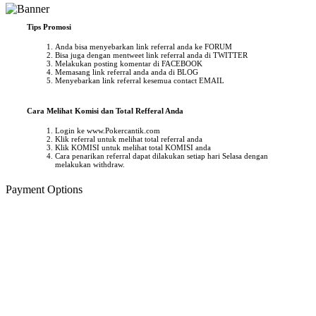
Tips Promosi
Anda bisa menyebarkan link referral anda ke FORUM
Bisa juga dengan mentweet link referral anda di TWITTER
Melakukan posting komentar di FACEBOOK
Memasang link referral anda anda di BLOG
Menyebarkan link referral kesemua contact EMAIL
Cara Melihat Komisi dan Total Refferal Anda
Login ke www.Pokercantik.com
Klik referral untuk melihat total referral anda
Klik KOMISI untuk melihat total KOMISI anda
Cara penarikan referral dapat dilakukan setiap hari Selasa dengan
melakukan withdraw.
Payment Options