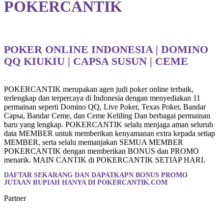
POKERCANTIK
POKER ONLINE INDONESIA | DOMINO
QQ KIUKIU | CAPSA SUSUN | CEME
POKERCANTIK merupakan agen judi poker online terbaik,
terlengkap dan terpercaya di Indonesia dengan menyediakan 11
permainan seperti Domino QQ, Live Poker, Texas Poker, Bandar
Capsa, Bandar Ceme, dan Ceme Keliling Dan berbagai permainan
baru yang lengkap. POKERCANTIK selalu menjaga aman seluruh
data MEMBER untuk memberikan kenyamanan extra kepada setiap
MEMBER, serta selalu memanjakan SEMUA MEMBER
POKERCANTIK dengan memberikan BONUS dan PROMO
menarik. MAIN CANTIK di POKERCANTIK SETIAP HARI.
DAFTAR SEKARANG DAN DAPATKAPN BONUS PROMO
JUTAAN RUPIAH HANYA DI POKERCANTIK.COM
Partner