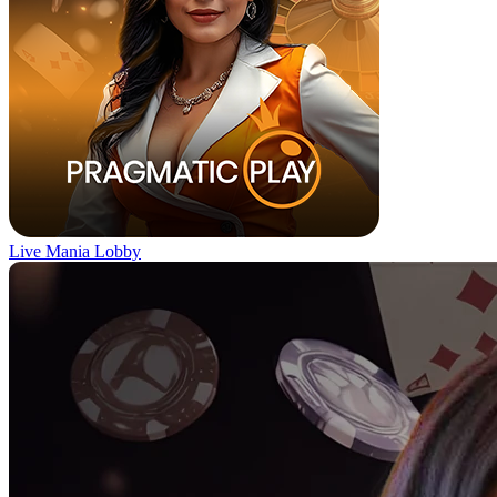
Live Mania Lobby