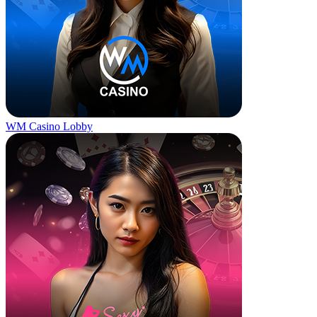
WM Casino Lobby