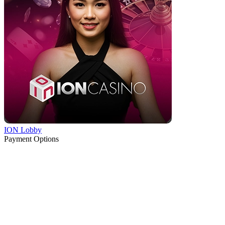
ION Lobby
Payment Options