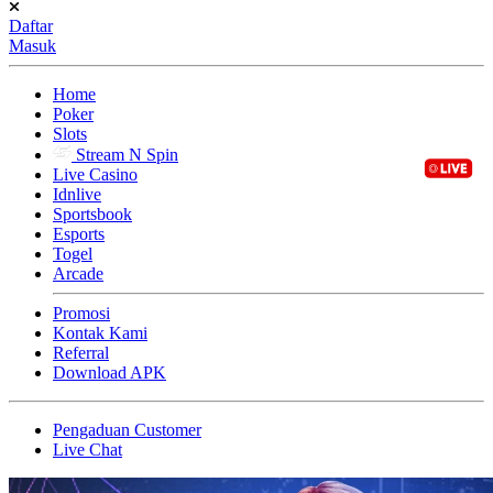
Daftar
Masuk
Home
Poker
Slots
Stream N Spin
Live Casino
Idnlive
Sportsbook
Esports
Togel
Arcade
Promosi
Kontak Kami
Referral
Download APK
Pengaduan Customer
Live Chat