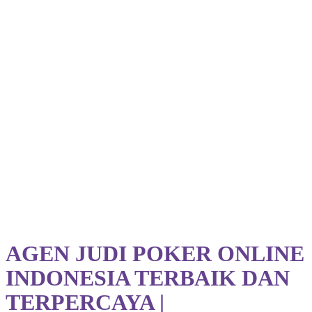
AGEN JUDI POKER ONLINE
INDONESIA TERBAIK DAN
TERPERCAYA |