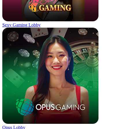
Sexy Gaming Lobby
Opus Lobby