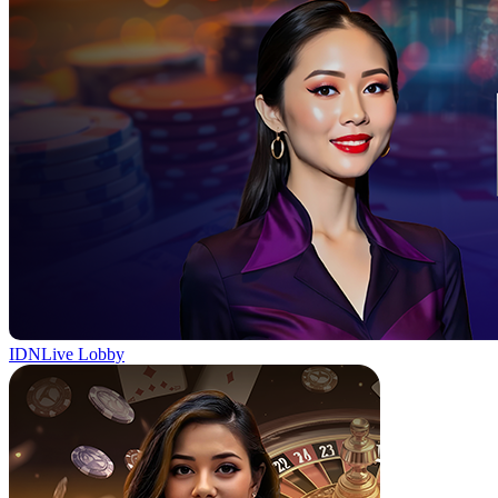
IDNLive Lobby