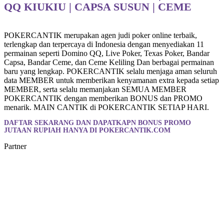
QQ KIUKIU | CAPSA SUSUN | CEME
POKERCANTIK merupakan agen judi poker online terbaik,
terlengkap dan terpercaya di Indonesia dengan menyediakan 11
permainan seperti Domino QQ, Live Poker, Texas Poker, Bandar
Capsa, Bandar Ceme, dan Ceme Keliling Dan berbagai permainan
baru yang lengkap. POKERCANTIK selalu menjaga aman seluruh
data MEMBER untuk memberikan kenyamanan extra kepada setiap
MEMBER, serta selalu memanjakan SEMUA MEMBER
POKERCANTIK dengan memberikan BONUS dan PROMO
menarik. MAIN CANTIK di POKERCANTIK SETIAP HARI.
DAFTAR SEKARANG DAN DAPATKAPN BONUS PROMO
JUTAAN RUPIAH HANYA DI POKERCANTIK.COM
Partner