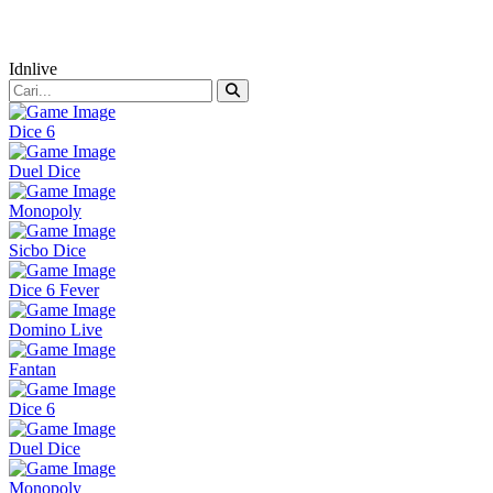
Idnlive
Dice 6
Duel Dice
Monopoly
Sicbo Dice
Dice 6 Fever
Domino Live
Fantan
Dice 6
Duel Dice
Monopoly