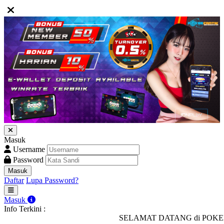
Masuk
Username
Password
Masuk
Daftar
Lupa Password?
Masuk
Info Terkini :
SELAMAT DATANG di POKERC